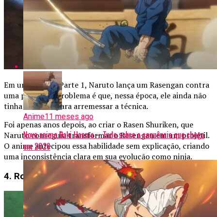
Em um filler da Parte 1, Naruto lança um Rasengan contra
uma parede. O problema é que, nessa época, ele ainda não
tinha domínio para arremessar a técnica.
Anime
11 meses ago
Foi apenas anos depois, ao criar o Rasen Shuriken, que
Novo anime Baki Hanma – Tudo sobre a sequência que chega
Naruto conseguiu transformar o Rasengan em um projétil.
O anime antecipou essa habilidade sem explicação, criando
em 2026
uma inconsistência clara em sua evolução como ninja.
4. Rock Lee incapaz de lutar sem chakra