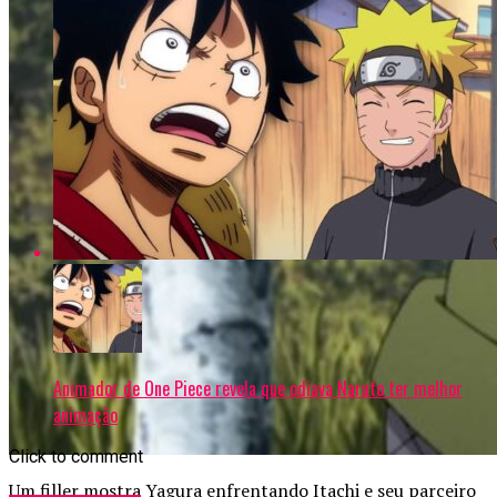
Animador de One Piece revela que odiava Naruto ter melhor
animação
Click to comment
Um filler mostra Yagura enfrentando Itachi e seu parceiro