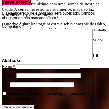
Leave a Reply
Juzo, matando este último com uma Bomba de Besta de
Cauda. A cena impressiona visualmente, mas não faz
O seu endereço de e-mail não será publicado.
Campos
sentido dentro da cronologia.
obrigatórios são marcados com
*
O motivo é simples: Yagura estava sob o controle de Obito,
Comentário
*
um dos líderes da própria Akatsuki. Ou seja, não teria razão
para atacar subordinados. Essa contradição só existe
porque os roteiristas ignoraram a revelação posterior do
mangá sobre o controle de Yagura.
7. Sora como pseudo-jinchuriki ignorado pela
Akatsuki
Nome
*
E-mail
*
Site
Salvar meus dados neste navegador para a próxima vez
que eu comentar.