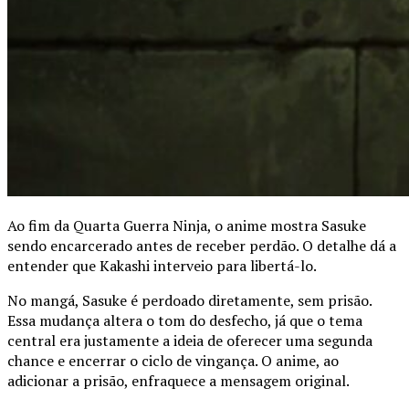
Ao fim da Quarta Guerra Ninja, o anime mostra Sasuke
sendo encarcerado antes de receber perdão. O detalhe dá a
entender que Kakashi interveio para libertá-lo.
No mangá, Sasuke é perdoado diretamente, sem prisão.
Essa mudança altera o tom do desfecho, já que o tema
central era justamente a ideia de oferecer uma segunda
chance e encerrar o ciclo de vingança. O anime, ao
adicionar a prisão, enfraquece a mensagem original.