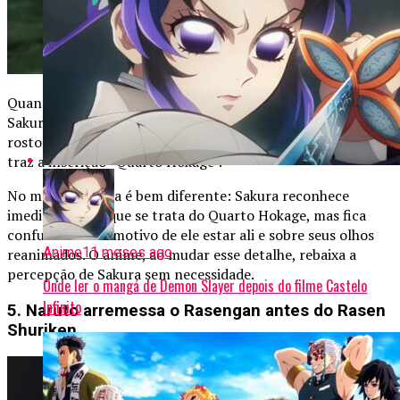
Quando Minato surge no campo de batalha reanimado,
Sakura pergunta quem ele é. Isso não faz sentido, já que seu
rosto está eternizado no Monumento Hokage e seu manto
traz a inscrição “Quarto Hokage”.
No mangá, a cena é bem diferente: Sakura reconhece
imediatamente que se trata do Quarto Hokage, mas fica
confusa sobre o motivo de ele estar ali e sobre seus olhos
Anime
11 meses ago
reanimados. O anime, ao mudar esse detalhe, rebaixa a
percepção de Sakura sem necessidade.
Onde ler o mangá de Demon Slayer depois do filme Castelo
Infinito
5. Naruto arremessa o Rasengan antes do Rasen
Shuriken