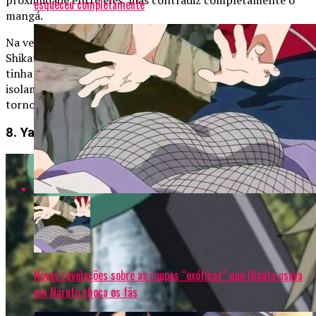
esqueceu completamente
mangá.
Na versão original, Naruto só desenvolve amizade com
Shikamaru durante os Exames Chunin. Mostrar que ele já
tinha amigos na infância enfraquece seu arco de
isolamento, já que toda sua construção inicial gira em
torno da solidão e da necessidade de ser reconhecido.
8. Yagura atacando a Akatsuki
Novas revelações sobre as roupas “exóticas” que Hinata usava
em Naruto choca os fãs