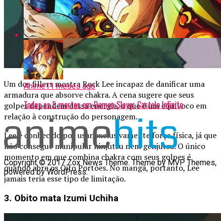
Um dos fillers mostra Rock Lee incapaz de danificar uma
Anime
11 meses ago
armadura que absorve chakra. A cena sugere que seus
Todas as 5 mortes em Demon Slayer Castelo Infinito
golpes dependem dessa energia, o que é um equívoco em
relação à construção do personagem.
Lee é conhecido por usar exclusivamente força física, já que
não consegue manipular ninjutsu nem genjutsu. O único
momento em que combina chakra com seus golpes é
Copyright © 2017 Zox News Theme. Theme by MVP Themes,
quando abre os Oito Portões. No mangá, portanto, Lee
powered by WordPress.
jamais teria esse tipo de limitação.
3. Obito mata Izumi Uchiha