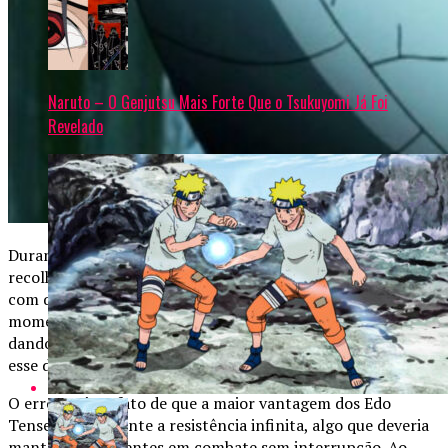
Naruto – O Genjutsu Mais Forte Que o Tsukuyomi Já Foi
Revelado
Durante a Quarta Grande Guerra Ninja, Kabuto é mostrado
recolhendo suas peças de reanimação à noite, o que faz
com que os ninjas revividos parem de lutar. Isso elimina
momentaneamente a pressão sobre a Aliança Shinobi,
dando tempo para que os heróis descansem. No entanto,
esse detalhe não existe no mangá.
O erro está no fato de que a maior vantagem dos Edo
Tensei é justamente a resistência infinita, algo que deveria
manter os oponentes em combate sem interrupção. Ao