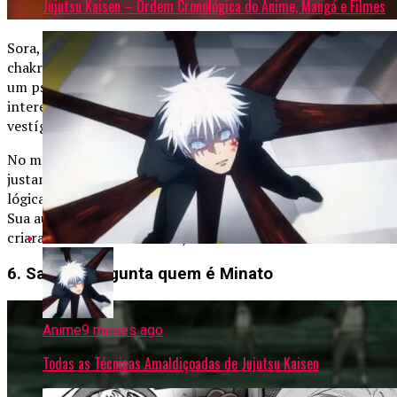
Jujutsu Kaisen – Ordem Cronológica do Anime, Mangá e Filmes
Sora, personagem exclusivo do anime, recebeu parte do
chakra da Nove-Caudas selado em seu corpo, tornando-se
um pseudo-jinchuriki. Ainda assim, a Akatsuki nunca se
interessou por ele, mesmo quando o grupo caçava qualquer
vestígio do chakra da Kyuubi.
No mangá, Obito chega a buscar Kinkaku e Ginkaku
justamente porque eles possuíam esse chakra. Se essa
lógica fosse seguida, Sora seria alvo imediato da Akatsuki.
Sua ausência no enredo principal mostra como os fillers
criaram buracos difíceis de justificar.
6. Sakura pergunta quem é Minato
Anime
9 meses ago
Todas as Técnicas Amaldiçoadas de Jujutsu Kaisen