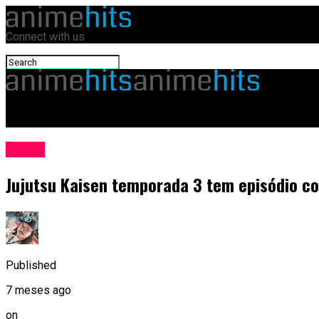
Connect with us
animehits.com.br
Anime
Jujutsu Kaisen temporada 3 tem episódio co
Published
7 meses ago
on