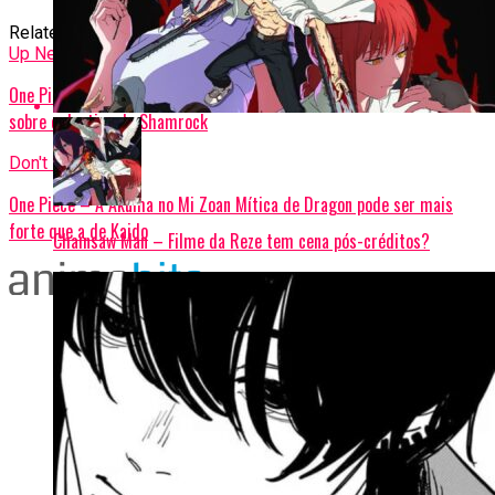
Related Topics:
Chainsaw Man
Up Next
One Piece – As ações de Dragon em God Valley levantam dúvidas
sobre o destino de Shamrock
Don't Miss
One Piece – A Akuma no Mi Zoan Mítica de Dragon pode ser mais
forte que a de Kaido
Chainsaw Man – Filme da Reze tem cena pós-créditos?