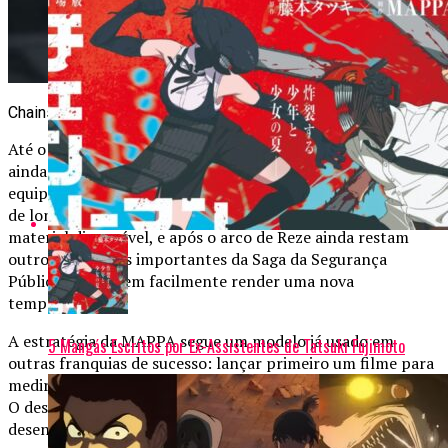
Chainsaw Man vai ter segunda temporada?
Até o momento, a
segunda temporada
de Chainsaw Man
ainda não tem data de estreia confirmada. No entanto, a
equipe criativa já deixou claro que existe um planejamento
de longo prazo para o anime. O mangá possui muito
material disponível, e após o arco de Reze ainda restam
outros três arcos importantes da Saga da Segurança
Pública que podem facilmente render uma nova
temporada.
A estratégia da MAPPA segue um modelo já usado em
5 Mangás Escritos por Ex-Assistentes de Tatsuki Fujimoto
outras franquias de sucesso: lançar primeiro um filme para
medir a recepção do público e financiar produções futuras.
O desempenho do longa será determinante para acelerar o
desenvolvimento da continuação na TV.