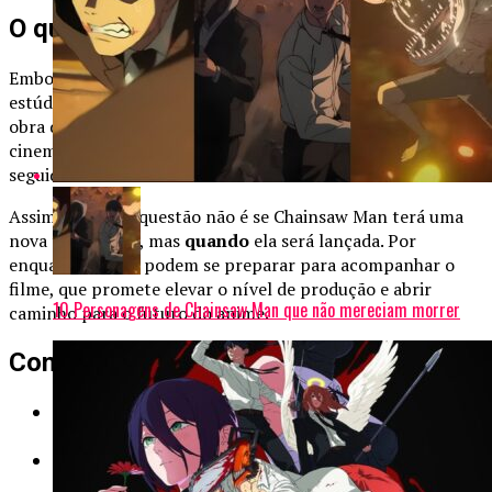
O que esperar do futuro da série
Embora a atenção esteja voltada ao filme do arco de Reze, o
estúdio deixou claro que o objetivo é continuar adaptando a
obra de Fujimoto. Caso o longa conquiste o público nos
cinemas, a segunda temporada pode ser anunciada em
seguida.
Assim, a grande questão não é se Chainsaw Man terá uma
nova temporada, mas
quando
ela será lançada. Por
enquanto, os fãs podem se preparar para acompanhar o
filme, que promete elevar o nível de produção e abrir
10 Personagens de Chainsaw Man que não mereciam morrer
caminho para o futuro do anime.
Confira também:
10 Melhores animes com grandes enredos para
assistir
10 furos de roteiro de Naruto que só existem no
anime