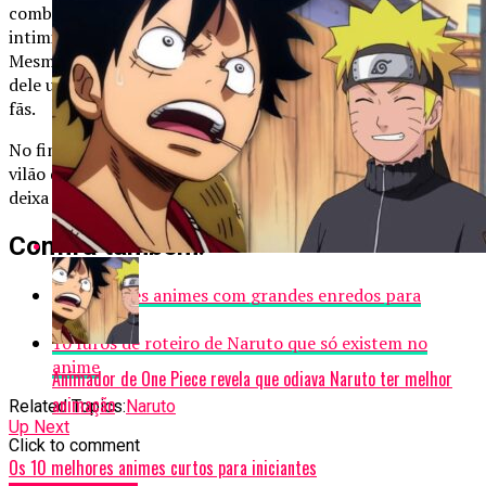
combinação de poder esmagador, personalidade
intimidadora, planos ambiciosos e batalhas inesquecíveis.
Mesmo sendo usado como peão no final, sua trajetória fez
dele um dos personagens mais amados e respeitados pelos
fãs.
No fim, Madara representa exatamente o que um grande
vilão deve ser: alguém que eleva a história, impõe respeito e
deixa uma marca eterna no público.
Confira também:
10 Melhores animes com grandes enredos para
assistir
10 furos de roteiro de Naruto que só existem no
anime
Animador de One Piece revela que odiava Naruto ter melhor
animação
Related Topics:
Naruto
Up Next
Click to comment
Os 10 melhores animes curtos para iniciantes