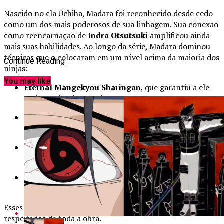
Nascido no clã Uchiha, Madara foi reconhecido desde cedo
como um dos mais poderosos de sua linhagem. Sua conexão
como reencarnação de
Indra Otsutsuki
amplificou ainda
mais suas habilidades. Ao longo da série, Madara dominou
técnicas que o colocaram em um nível acima da maioria dos
Continue Reading
ninjas:
You may like
Eternal Mangekyou Sharingan
, que garantiu a ele
poderes visuais superiores.
Susanoo Perfeito
, capaz de rivalizar com qualquer
outra arma de destruição.
Controle absoluto da
Kurama
, a Raposa de Nove
Caudas.
Transformação em
Jinchuuriki do Dez Caudas
,
tornando-o praticamente divino.
Esses feitos fazem dele um dos personagens mais temidos e
respeitados de toda a obra.