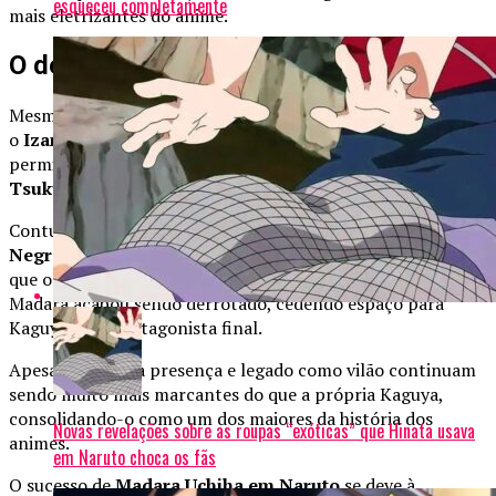
esqueceu completamente
mais eletrizantes do anime.
O destino de Madara em Naruto
Mesmo após sua morte, Madara conseguiu retornar usando
o
Izanagi
, manipulando a realidade a seu favor. Isso lhe
permitiu continuar seu plano de aprisionar o mundo no
Tsukuyomi Infinito
.
Contudo, no auge de seu poder, ele foi traído pelo
Zetsu
Negro
, revelado como a vontade de
Kaguya Otsutsuki
,
que o usou como ferramenta para retornar ao mundo.
Madara acabou sendo derrotado, cedendo espaço para
Kaguya como antagonista final.
Apesar disso, sua presença e legado como vilão continuam
sendo muito mais marcantes do que a própria Kaguya,
consolidando-o como um dos maiores da história dos
Novas revelações sobre as roupas “exóticas” que Hinata usava
animes.
em Naruto choca os fãs
O sucesso de
Madara Uchiha em Naruto
se deve à