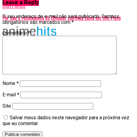
Leave a Reply
Don't Miss
O seu endereço de e-mail não será publicado.
Campos
Por que a recompensa do Chopper continua baixa em One Piece
obrigatórios são marcados com
*
Comentário
*
Nome
*
E-mail
*
Site
Salvar meus dados neste navegador para a próxima vez
que eu comentar.