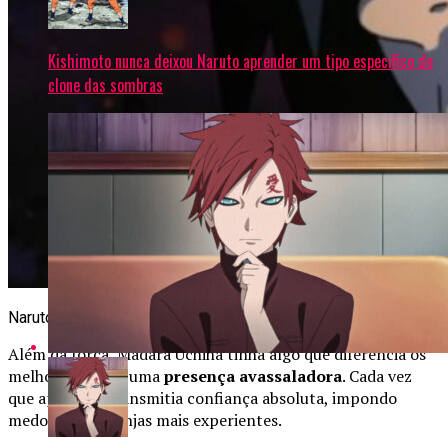
Kishimoto nunca deixou Naruto aprender um tipo especifico de
clone das sombras
Naruto – Por que os fãs amam Madara Uchiha
Além da força, Madara Uchiha tinha algo que diferencia os
melhores vilões: uma
presença avassaladora
. Cada vez
que aparecia, transmitia confiança absoluta, impondo
medo até nos ninjas mais experientes.