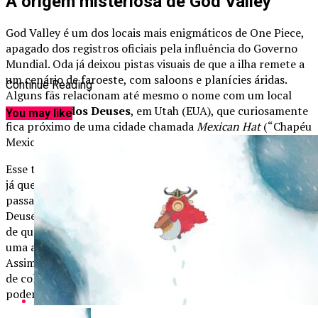
A origem misteriosa de God Valley
God Valley é um dos locais mais enigmáticos de One Piece,
apagado dos registros oficiais pela influência do Governo
Mundial. Oda já deixou pistas visuais de que a ilha remete a
um cenário de faroeste, com saloons e planícies áridas.
Continue Reading
Alguns fãs relacionam até mesmo o nome com um local
real, o
Vale dos Deuses
, em Utah (EUA), que curiosamente
You may like
fica próximo de uma cidade chamada
Mexican Hat
(“Chapéu
Mexicano”).
Esse tipo de referência geográfica não é novidade na obra,
já que Oda costuma inserir paralelos com lugares reais. No
passado, povos nativos habitaram a região do Vale dos
Deuses, com ruínas e tradições espirituais que ecoam a ideia
de que, em One Piece, God Valley também teria sido lar de
uma antiga tribo antes da chegada dos Dragões Celestiais.
Assim, a “caça” realizada no local pode ter sido uma forma
de colonização e tomada de território — e foi lá que Garling
poderia ter encontrado o Chapéu de Palha gigante.