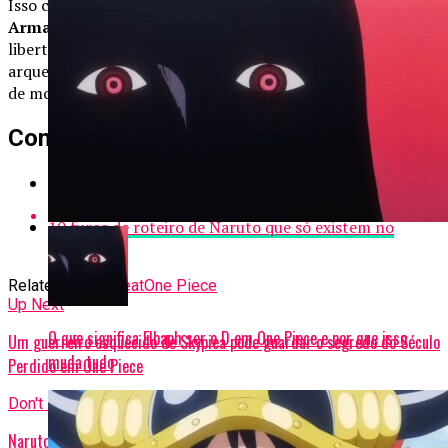
Isso conecta diretamente o objeto ao
Século Perdido
, às
Armas Ancestrais
e ao papel de Nika como símbolo da
libertação. A descoberta em God Valley não seria apenas
arqueológica, mas também uma revelação de poder capaz
de moldar o futuro da grande guerra que se aproxima.
Confira também:
10 Melhores animes com grandes enredos para
assistir
10 furos de roteiro de Naruto que só existem no
anime
Related Topics:
feat
One Piece
Up Next
O que significa Elbaph ser o D em One Piece e por que isso
Um guerreiro esquecido de Skypiea pode guardar o segredo do Século
muda tudo
Perdido em One Piece
Don't Miss
Naruto – Por que Itachi matou o clã Uchiha? Entenda