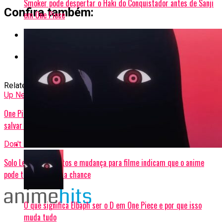
Smoker pode despertar o Haki do Conquistador antes de Sanji
Confira também:
em One Piece
10 Melhores animes com grandes enredos para
assistir
10 furos de roteiro de Naruto que só existem no
anime
Related Topics:
feat
One Piece
Up Next
One Piece – Teoria sugere que fruta Zoan Mítica de Dragon pode
salvar o mundo
Don't Miss
Solo Leveling – Hiatos e mudança para filme indicam que o anime
pode ter perdido sua chance
O que significa Elbaph ser o D em One Piece e por que isso
muda tudo