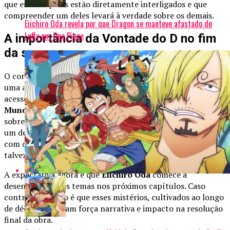
que esses tópicos estão diretamente interligados e que
compreender um deles levará à verdade sobre os demais.
Eiichiro Oda revela por que Dragon se manteve afastado de
Luffy em One Piece
A importância da Vontade do D no fim
da saga
O corte da transmissão, causado pelos
Cinco Anciões
, foi
uma ação estratégica para impedir que a população tivesse
acesso a essa informação crucial. Isso indica que o
Governo
Mundial teme profundamente
o impacto que a verdade
sobre a linhagem D pode causar. Com o mundo em crise e
um desastre iminente previsto por Vegapunk, as figuras
com o D no nome podem ser chave para a resistência e,
talvez, para a reconstrução do equilíbrio.
A expectativa agora é que
Eiichiro Oda
comece a
desenvolver esses temas nos próximos capítulos. Caso
contrário, o risco é que esses mistérios, cultivados ao longo
de décadas, percam força narrativa e impacto na resolução
final da obra.