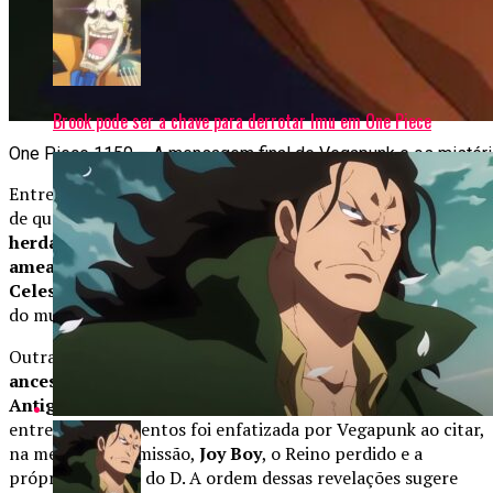
Brook pode ser a chave para derrotar Imu em One Piece
One Piece 1150 – A mensagem final de Vegapunk e os mistéri
Entre as interpretações mais aceitas pelos fãs, está a ideia
de que os membros da linhagem D carregam um
espírito
herdado de liberdade e rebeldia
, sendo considerados a
ameaça natural aos “deuses”
, ou seja, os
Dragões
Celestiais
. Essas figuras misteriosas desafiam as estruturas
do mundo, surgindo em momentos decisivos da história.
Outras teorias apontam que o D representa uma
linhagem
ancestral esquecida
, que teria ligação com o
Reino
Antigo
e os acontecimentos do
Século Perdido
. A conexão
entre esses elementos foi enfatizada por Vegapunk ao citar,
na mesma transmissão,
Joy Boy
, o Reino perdido e a
própria Vontade do D. A ordem dessas revelações sugere