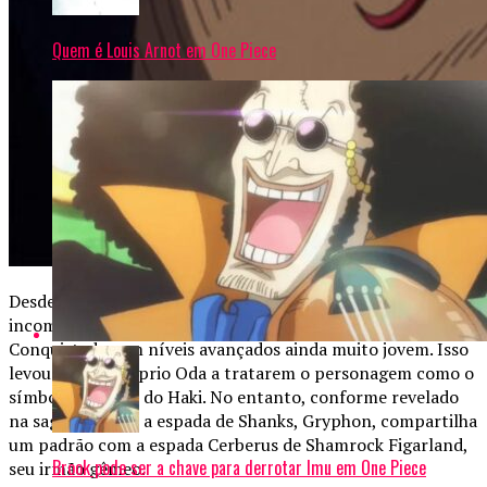
Quem é Louis Arnot em One Piece
Desde o primeiro capítulo, Shanks demonstrou habilidade
incomum com Haki, chegando a usar o Haki do
Conquistador em níveis avançados ainda muito jovem. Isso
levou fãs e o próprio Oda a tratarem o personagem como o
símbolo máximo do Haki. No entanto, conforme revelado
na saga de Elbaf, a espada de Shanks, Gryphon, compartilha
um padrão com a espada Cerberus de Shamrock Figarland,
Brook pode ser a chave para derrotar Imu em One Piece
seu irmão gêmeo.