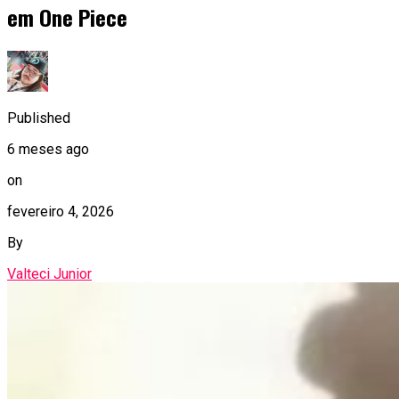
em One Piece
Published
6 meses ago
on
fevereiro 4, 2026
By
Valteci Junior