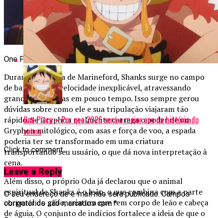
One Piece – Espada de Shanks pode conter fruta mítica e rev
Durante a Guerra de Marineford, Shanks surge no campo
de batalha com velocidade inexplicável, atravessando
grandes distâncias em pouco tempo. Isso sempre gerou
dúvidas sobre como ele e sua tripulação viajaram tão
One Piece – Por que 2026 será o maior ano da história do
rápido. Se Gryphon realmente carrega o poder de um
Gryphon mitológico, com asas e força de voo, a espada
anime
poderia ter se transformado em uma criatura
Click to comment
transportando seu usuário, o que dá nova interpretação à
cena.
Leave a Reply
Além disso, o próprio Oda já declarou que o animal
espiritual de Shanks é o leão, o que combina com a parte
O seu endereço de e-mail não será publicado.
Campos
corporal do grifo, criatura que tem corpo de leão e cabeça
obrigatórios são marcados com
*
de águia. O conjunto de indícios fortalece a ideia de que o