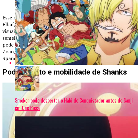
como ele realmente luta?” — Eiichiro Oda.
Esse mistério se conecta ao fato de que Shamrock, em
Elbaf, utiliza uma espada com nome mitológico e poderes
visuais diretamente conectados à criatura lendária. A
semelhança entre ambos os casos sugere que Gryphon
pode ser uma espada alimentada por uma Akuma no Mi
Zoan, algo semelhante ao que vimos com a espada de
Spandam, a Elefante Espada (Funkfreed), em Enies Lobby.
Poder oculto e mobilidade de Shanks
Smoker pode despertar o Haki do Conquistador antes de Sanji
em One Piece