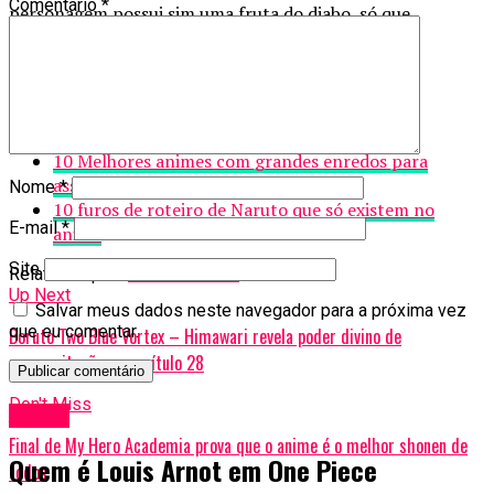
Comentário
*
personagem possui sim uma fruta do diabo, só que
integrada à sua arma, mantendo sua imagem de
espadachim focado em Haki intacta.
Confira também:
10 Melhores animes com grandes enredos para
assistir
Nome
*
10 furos de roteiro de Naruto que só existem no
E-mail
*
anime
Site
Related Topics:
feat
One Piece
Up Next
Salvar meus dados neste navegador para a próxima vez
que eu comentar.
Boruto Two Blue Vortex – Himawari revela poder divino de
ressuscitação no capítulo 28
Don't Miss
Anime
Final de My Hero Academia prova que o anime é o melhor shonen de
Quem é Louis Arnot em One Piece
todos