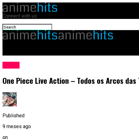
Connect with us
animehits.com.br
Anime
One Piece Live Action – Todos os Arcos das
Published
9 meses ago
on