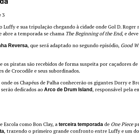
ada
o Luffy e sua tripulação chegando à cidade onde Gol D. Roger 
que abre a temporada se chama
The Beginning of the End
, e dev
, que será adaptado no segundo episódio,
Good Wh
nha Reversa
ue os piratas são recebidos de forma suspeita por caçadores
es de Crocodile e seus subordinados.
, onde os Chapéus de Palha conhecerão os gigantes Dorry e Bro
a serão dedicados ao
, responsável pela 
Arco de Drum Island
e Escola como Bon Clay, a
de
One Piece
pr
terceira temporada
, trazendo o primeiro grande confronto entre Luffy e um do
ta