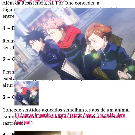
Além da Resistência, All For One concedeu a
Gigantomachia mais seis habilidades, tornando-o único
entre os vilões da série.
1 – Bloqueador de Dor
Reduz sua percepção de ferimentos, permitindo lutar sem
ser afetado por danos graves.
2 – Gigantificação
Permite aumentar seu tamanho proporcionalmente à sua
excitação ou agitação, podendo atingir até 25 metros de
altura.
3 – Cão
Concede sentidos aguçados semelhantes aos de um animal
10 Animes Imperdíveis para Assistir Após o Fim de My Hero
canino, como olfato e audição, o que o torna excelente
Academia
rastreador.