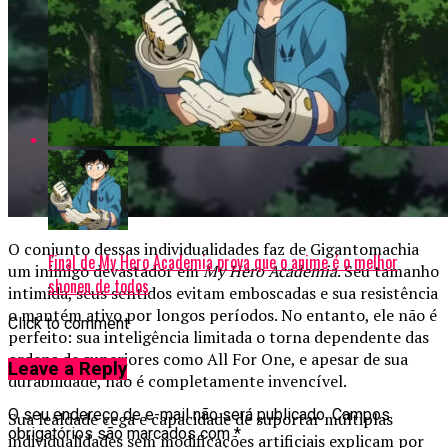
O conjunto dessas individualidades faz de Gigantomachia
Final de My Hero Academia prova que o anime é o melhor
um inimigo devastador em
My Hero Academia
. Seu tamanho
shonen de todos
intimida, seus sentidos evitam emboscadas e sua resistência
o mantém ativo por longos períodos. No entanto, ele não é
Click to comment
perfeito: sua inteligência limitada o torna dependente das
ordens de superiores como All For One, e apesar de sua
Leave a Reply
durabilidade, não é completamente invencível.
O seu endereço de e-mail não será publicado.
Campos
Sua lealdade cega e capacidade de suportar múltiplas
obrigatórios são marcados com
*
individualidades sem modificações artificiais explicam por