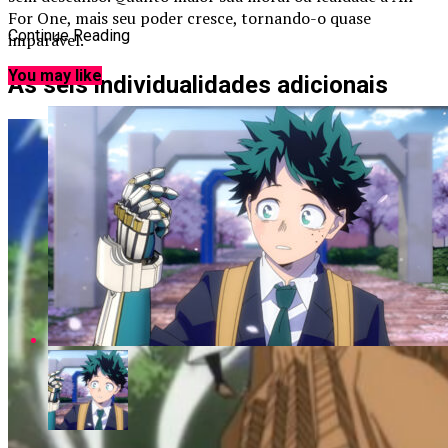
For One, mais seu poder cresce, tornando-o quase
Continue Reading
imparável.
You may like
As seis individualidades adicionais