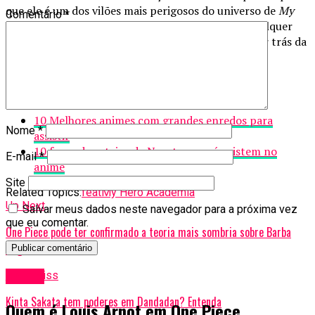
que ele é um dos vilões mais perigosos do universo de
My
Comentário
*
Hero Academia
. Seu poder muda o equilíbrio de qualquer
confronto e demonstra a complexidade criativa por trás da
construção desse personagem.
Confira também:
10 Melhores animes com grandes enredos para
Nome
*
assistir
10 furos de roteiro de Naruto que só existem no
E-mail
*
anime
Site
Related Topics:
feat
My Hero Academia
Up Next
Salvar meus dados neste navegador para a próxima vez
que eu comentar.
One Piece pode ter confirmado a teoria mais sombria sobre Barba
Negra
Don't Miss
Anime
Kinta Sakata tem poderes em Dandadan? Entenda
Quem é Louis Arnot em One Piece