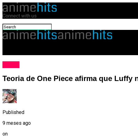
Connect with us
animehits.com.br
Anime
Teoria de One Piece afirma que Luffy 
Published
9 meses ago
on