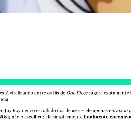
stá viralizando entre os fãs de
One Piece
sugere exatamente i
ncia
.
vo Joy Boy nem o escolhido dos deuses — ele apenas
encaixou 
Nika
) não o escolheu; ela simplesmente
finalmente encontr