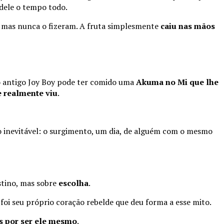
dele o tempo todo.
 mas nunca o fizeram. A fruta simplesmente
caiu nas mãos
 o antigo Joy Boy pode ter comido uma
Akuma no Mi que lhe
e realmente viu
.
go inevitável: o surgimento, um dia, de alguém com o mesmo
stino, mas sobre
escolha
.
oi seu próprio coração rebelde que deu forma a esse mito.
s por ser ele mesmo
.