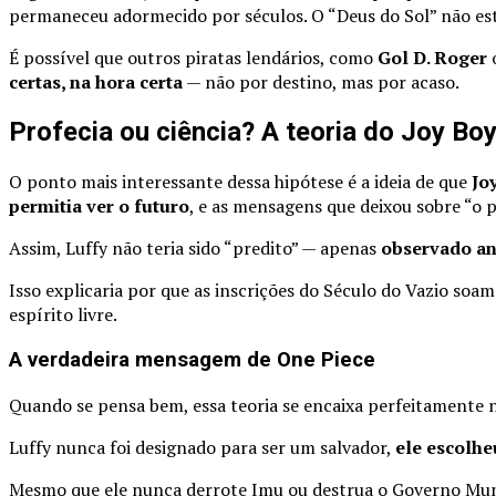
permaneceu adormecido por séculos. O “Deus do Sol” não est
É possível que outros piratas lendários, como
Gol D. Roger
certas, na hora certa
— não por destino, mas por acaso.
Profecia ou ciência? A teoria do Joy Boy
O ponto mais interessante dessa hipótese é a ideia de que
Jo
permitia ver o futuro
, e as mensagens que deixou sobre “o 
Assim, Luffy não teria sido “predito” — apenas
observado a
Isso explicaria por que as inscrições do Século do Vazio so
espírito livre.
A verdadeira mensagem de One Piece
Quando se pensa bem, essa teoria se encaixa perfeitamente n
Luffy nunca foi designado para ser um salvador,
ele escolheu
Mesmo que ele nunca derrote Imu ou destrua o Governo Mund