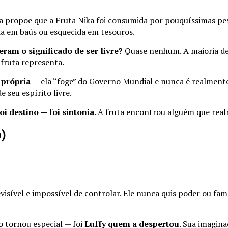
ria propõe que a Fruta Nika foi consumida por pouquíssimas pes
a em baús ou esquecida em tesouros.
ram o significado de ser livre?
Quase nenhum. A maioria dev
 fruta representa.
 própria
— ela “foge” do Governo Mundial e nunca é realmen
seu espírito livre.
oi destino — foi sintonia
. A fruta encontrou alguém que realm
o)
revisível e impossível de controlar. Ele nunca quis poder ou fa
o tornou especial — foi
Luffy quem a despertou
. Sua imagina