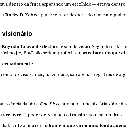
ava dentro da fruta esperando um escolhido — estava dentro 
ou
Rocks D. Xebec
, pudessem ter despertado o mesmo poder,
 visionário
y Boy não falava de destino
, e sim de
visão
. Segundo os fãs,
próximo Joy Boy” não seriam profecias, mas
relatos do que el
ntecipadamente
.
am como previsões, mas, na verdade, são apenas registros de al
a essência da obra.
One Piece
nunca foi uma história sobre de
 ser livre
. O poder de Nika não o transformou em um deus — f
ial, Luffy ainda será
o homem que virou uma lenda apena