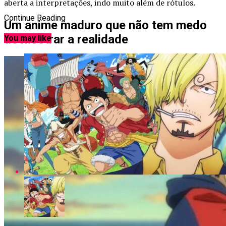
aberta a interpretações, indo muito além de rótulos.
Continue Reading
Um anime maduro que não tem medo
de mostrar a realidade
You may like