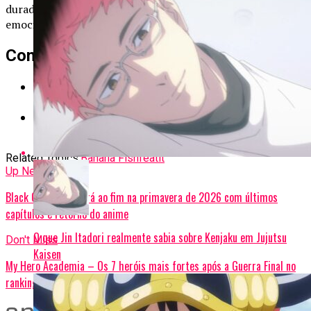
duradouras, especialmente em tempos em que a fragilidade
emocional e os dilemas morais se mostram tão presentes.
Confira também:
10 Melhores animes com grandes enredos para
assistir
10 furos de roteiro de Naruto que só existem no
anime
Related Topics:
Banana Fish
feat
lt
Up Next
Black Clover chegará ao fim na primavera de 2026 com últimos
capítulos e retorno do anime
O que Jin Itadori realmente sabia sobre Kenjaku em Jujutsu
Don't Miss
Kaisen
My Hero Academia – Os 7 heróis mais fortes após a Guerra Final no
ranking oficial