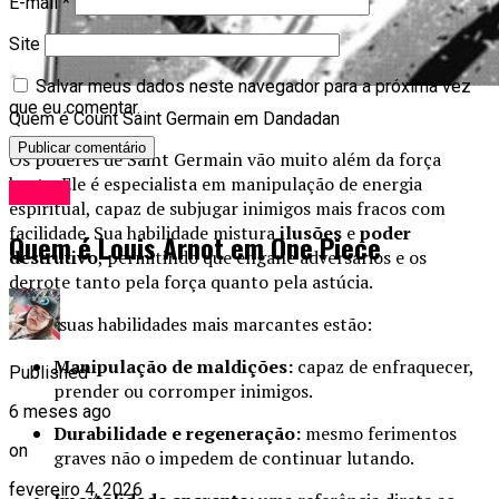
E-mail
*
Site
Salvar meus dados neste navegador para a próxima vez
que eu comentar.
Quem é Count Saint Germain em Dandadan
Os poderes de Saint Germain vão muito além da força
bruta. Ele é especialista em manipulação de energia
Anime
espiritual, capaz de subjugar inimigos mais fracos com
facilidade. Sua habilidade mistura
ilusões
e
poder
Quem é Louis Arnot em One Piece
destrutivo
, permitindo que engane adversários e os
derrote tanto pela força quanto pela astúcia.
Entre suas habilidades mais marcantes estão:
Manipulação de maldições:
capaz de enfraquecer,
Published
prender ou corromper inimigos.
6 meses ago
Durabilidade e regeneração:
mesmo ferimentos
on
graves não o impedem de continuar lutando.
fevereiro 4, 2026