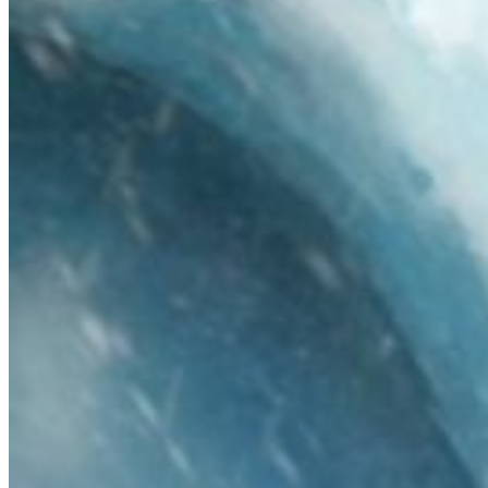
10 furos de roteiro de Naruto que só existem no
anime
Related Topics:
Dandadan
Up Next
Jujutsu Kaisen Modulo tem alienígenas?
Don't Miss
Jujutsu Kaisen Modulo pode ganhar anime próprio