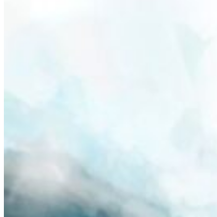
sua presença não se limita às batalhas, mas também ao
desenrolar de mistérios que ainda serão revelados na
narrativa.
Count Saint Germain como
personagem-chave
Apesar de ser apresentado como uma ameaça, Saint
Germain também aparece como aliado em momentos
estratégicos, ajudando personagens como Okarun, Rokuro
e Unji em batalhas cruciais. Esse aspecto dúbio reforça seu
caráter complexo: um ser de imenso poder, que pode
oscilar entre antagonista e figura indispensável para o
avanço da história.
Confira também:
10 Melhores animes com grandes enredos para
assistir