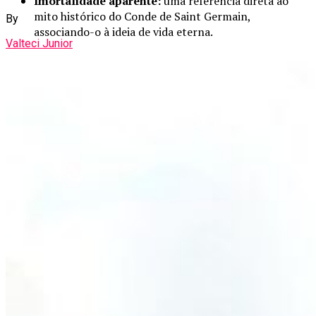
Imortalidade aparente:
uma referência direta ao
mito histórico do Conde de Saint Germain,
By
associando-o à ideia de vida eterna.
Valteci Junior
Sentidos aguçados:
ele detecta perturbações
espirituais com facilidade, quase nunca sendo
surpreendido.
Controle estratégico:
seu charme e manipulação
psicológica fazem com que imponha medo e
insegurança antes mesmo do combate físico.
Essa combinação o torna um adversário que exige mais do
que força para ser vencido — é preciso inteligência e
preparo para enfrentá-lo.
O simbolismo da imortalidade
Em Dandadan, a
imortalidade de Saint Germain
não é
apenas física, mas espiritual. Ela representa uma elevação a
um nível superior de existência, conectando-o a verdades
maiores do cosmos sobrenatural da obra. Isso sugere que