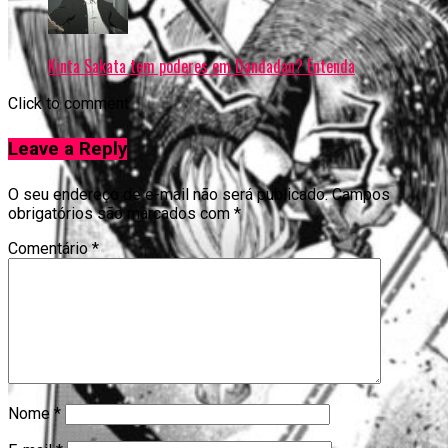
Kinta Sakata tem poderes em Dandadan? Entenda
Click to comment
Leave a Reply
O seu endereço de e-mail não será publicado.
Campos
obrigatórios são marcados com
*
Comentário
*
Nome
*