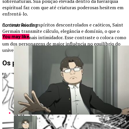
sobrenaturais. Sua posição elevada dentro da hierarquia
espiritual faz com que até criaturas poderosas hesitem em
enfrentá-lo.
Ao contrário de espíritos descontrolados e caóticos, Saint
Continue Reading
Germain transmite cálculo, elegância e domínio, o que o
You may like
torna ainda mais intimidador. Esse contraste o coloca como
um dos personagens de maior influência no equilíbrio do
universo de Dandadan.
Os poderes de Count Saint Germain